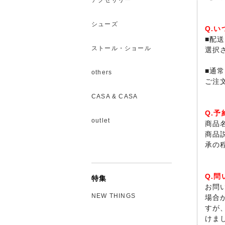
アクセサリー
シューズ
Q.
■配
ストール・ショール
選択
■通
others
ご注
CASA & CASA
Q.
outlet
商品
商品
承の
Q.
特集
お問
NEW THINGS
場合
すが
けま