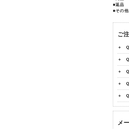
■返品
■その他
ご
メ