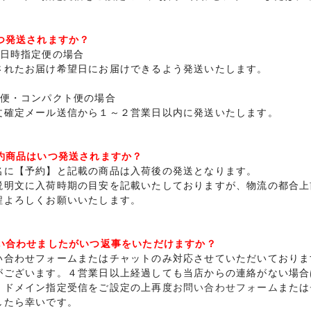
いつ発送されますか？
送日時指定便の場合
されたお届け希望日にお届けできるよう発送いたします。
常便・コンパクト便の場合
文確定メール送信から１～２営業日以内に発送いたします。
予約商品はいつ発送されますか？
名に【予約】と記載の商品は入荷後の発送となります。
説明文に入荷時期の目安を記載いたしておりますが、物流の都合上
程よろしくお願いいたします。
問い合わせましたがいつ返事をいただけますか？
い合わせフォームまたはチャットのみ対応させていただいておりま
がございます。４営業日以上経過しても当店からの連絡がない場合
、ドメイン指定受信をご設定の上再度
お問い合わせフォーム
または
したら幸いです。