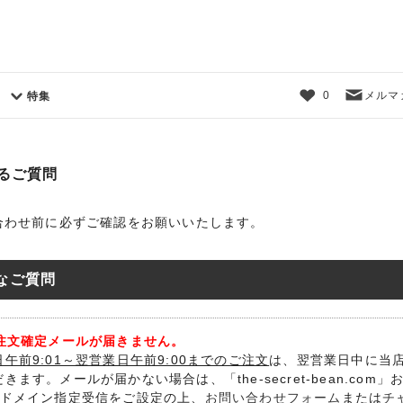
0
メルマ
特集
るご質問
合わせ前に必ずご確認をお願いいたします。
なご質問
ご注文確定メールが届きません。
午前9:01～翌営業日午前9:00までのご注文
は、翌営業日中に当
きます。メールが届かない場合は、「the-secret-bean.com」および「se
のドメイン指定受信をご設定の上、
お問い合わせフォーム
または
チ