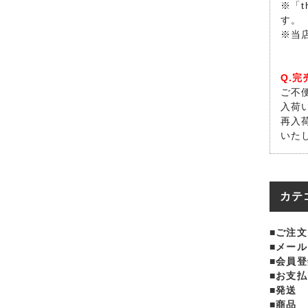
※「t
す。
※当
Q.
ご不
入荷
再入
いた
カテ
■ご注文
■メール
■会員登
■お支払
■発送
■商品