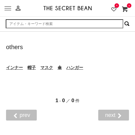
person_outline
0
0
others
インナー
帽子
マスク
傘
ハンガー
1
0
0
-
／
件
prev
next